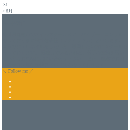
31
« 6月
アドバイザー
福井佐哉佳
香川県丸亀市でネイルスクール＆アドバイザー（コンサル）
をしております福井佐哉佳（フクイサヤカ）と申します。
自分でジェルネイルをしたい方・開業したい方にスクールも
行っております。 開業しているけれど、苦手な技術を習い
たい方もお気軽にお問い合わせ下さい。 また、集客でお困
りのサロン様に改善アドバイスも行っております。
＼ Follow me ／