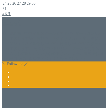
24
25
26
27
28
29
30
31
« 6月
アドバイザー
福井佐哉佳
香川県丸亀市でネイルスクール＆アドバイザー（コンサル）
をしております福井佐哉佳（フクイサヤカ）と申します。
自分でジェルネイルをしたい方・開業したい方にスクールも
行っております。 開業しているけれど、苦手な技術を習い
たい方もお気軽にお問い合わせ下さい。 また、集客でお困
りのサロン様に改善アドバイスも行っております。
＼ Follow me ／