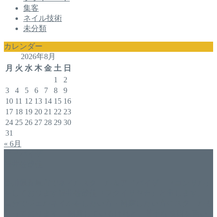
集客
ネイル技術
未分類
カレンダー
2026年8月
月
火
水
木
金
土
日
1
2
3
4
5
6
7
8
9
10
11
12
13
14
15
16
17
18
19
20
21
22
23
24
25
26
27
28
29
30
31
« 6月
アドバイザー
福井佐哉佳
香川県丸亀市でネイルスクール＆アドバイザー（コンサル）
をしております福井佐哉佳（フクイサヤカ）と申します。
自分でジェルネイルをしたい方・開業したい方にスクールも
行っております。 開業しているけれど、苦手な技術を習い