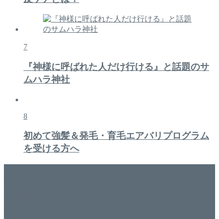
7
『神様に呼ばれた人だけ行ける』と話題のサ
ムハラ神社
8
初めて強髪＆発毛・育毛エアバリプログラム
を受ける方へ
美容専門店
WISH&Vivant
香川県丸亀市にあるSalon de WISHネイルサロンVivantです。
延べ！4,107名様ご来店。 地域の皆さまに愛されSalon de
WISHは15年、ネイルサロンVivantは7年になります。 無添加