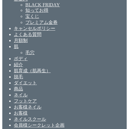
BLACK FRIDAY
知ってお得
宝くじ
プレミアム金券
キャンセルポリシー
よくある質問
月額制
肌
毛穴
ボディ
紹介
肌育成（肌再生）
脱毛
ダイエット
商品
ネイル
フットケア
お客様ネイル
お客様
ネイルスクール
会員様シークレット企画