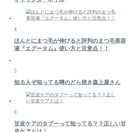
4
ほんとにまつ毛が伸びると評判のまつ毛美容
液『エグータム』使い方と注意点！！
5
知る人ぞ知ってる噂のどら焼き森上屋さん
6
甘皮ケアのタブーって知ってる？？正しい甘
皮ケアとは！