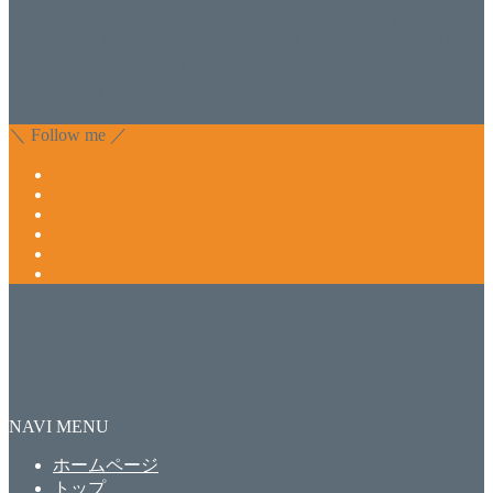
化粧品のDr.Recellとアクアヴィーナスの正規取り扱い店でお
肌のお悩みも数々改善されたお客様もいます。 ネイルサロ
ンVivantにて、痛い！巻爪をどうにかしたい方 矯正すること
で緩和され真っ直ぐな爪に戻ってきます。 お気軽にお問い
合わせ下さいね。
＼ Follow me ／
NAVI MENU
ホームページ
トップ