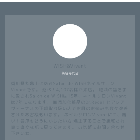
WISH&Vivant
美容専門店
香川県丸亀市にあるSalon de WISHネイルサロン
Vivantです。 延べ！4,107名様ご来店。 地域の皆さま
に愛されSalon de WISHは15年、ネイルサロンVivant
は7年になります。 無添加化粧品のDr.Recellとアクア
ヴィーナスの正規取り扱い店でお肌のお悩みも数々改善
されたお客様もいます。 ネイルサロンVivantにて、痛
い！巻爪をどうにかしたい方 矯正することで緩和され
真っ直ぐな爪に戻ってきます。 お気軽にお問い合わせ
下さいね。