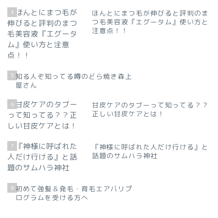
4
ほんとにまつ毛が伸びると評判のま
つ毛美容液『エグータム』使い方と
注意点！！
5
知る人ぞ知ってる噂のどら焼き森上
屋さん
6
甘皮ケアのタブーって知ってる？？
正しい甘皮ケアとは！
7
『神様に呼ばれた人だけ行ける』と
話題のサムハラ神社
8
初めて強髪＆発毛・育毛エアバリプ
ログラムを受ける方へ