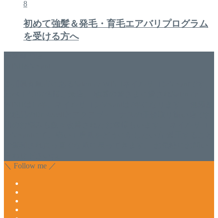
8
初めて強髪＆発毛・育毛エアバリプログラム
を受ける方へ
美容専門店
WISH&Vivant
香川県丸亀市にあるSalon de WISHネイルサロンVivantです。
延べ！4,107名様ご来店。 地域の皆さまに愛されSalon de
WISHは15年、ネイルサロンVivantは7年になります。 無添加
化粧品のDr.Recellとアクアヴィーナスの正規取り扱い店でお
肌のお悩みも数々改善されたお客様もいます。 ネイルサロ
ンVivantにて、痛い！巻爪をどうにかしたい方 矯正すること
で緩和され真っ直ぐな爪に戻ってきます。 お気軽にお問い
合わせ下さいね。
＼ Follow me ／