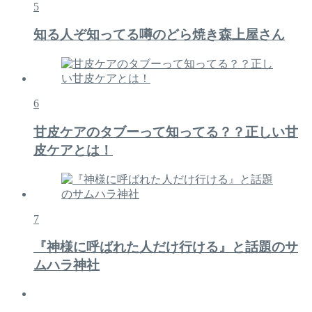
5
知る人ぞ知ってる噂のどら焼き森上屋さん
6
甘皮ケアのタブーって知ってる？？正しい甘
皮ケアとは！
7
『神様に呼ばれた人だけ行ける』と話題のサ
ムハラ神社