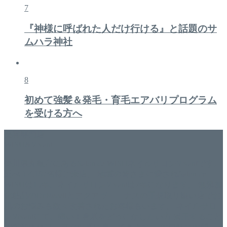
7
『神様に呼ばれた人だけ行ける』と話題のサ
ムハラ神社
8
初めて強髪＆発毛・育毛エアバリプログラム
を受ける方へ
美容専門店
WISH&Vivant
香川県丸亀市にあるSalon de WISHネイルサロンVivantです。
延べ！4,107名様ご来店。 地域の皆さまに愛されSalon de
WISHは15年、ネイルサロンVivantは7年になります。 無添加
化粧品のDr.Recellとアクアヴィーナスの正規取り扱い店でお
肌のお悩みも数々改善されたお客様もいます。 ネイルサロ
ンVivantにて、痛い！巻爪をどうにかしたい方 矯正すること