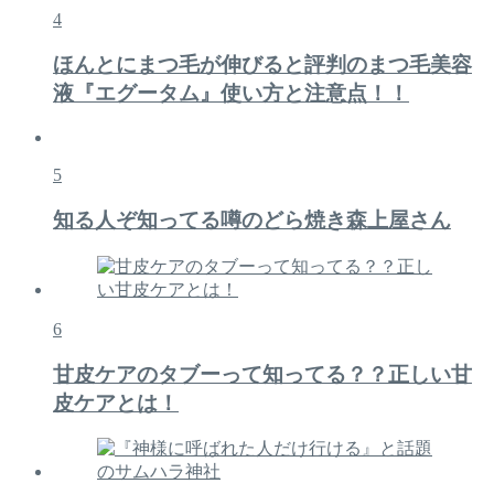
4
ほんとにまつ毛が伸びると評判のまつ毛美容
液『エグータム』使い方と注意点！！
5
知る人ぞ知ってる噂のどら焼き森上屋さん
6
甘皮ケアのタブーって知ってる？？正しい甘
皮ケアとは！