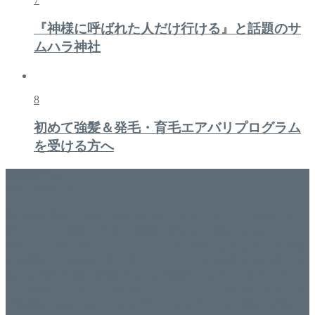
『神様に呼ばれた人だけ行ける』と話題のサ
ムハラ神社
8
初めて強髪＆発毛・育毛エアバリプログラム
を受ける方へ
美容専門店
WISH&Vivant
香川県丸亀市にあるSalon de WISHネイルサロンVivantです。
延べ！4,107名様ご来店。 地域の皆さまに愛されSalon de
WISHは15年、ネイルサロンVivantは7年になります。 無添加
化粧品のDr.Recellとアクアヴィーナスの正規取り扱い店でお
肌のお悩みも数々改善されたお客様もいます。 ネイルサロ
ンVivantにて、痛い！巻爪をどうにかしたい方 矯正すること
で緩和され真っ直ぐな爪に戻ってきます。 お気軽にお問い