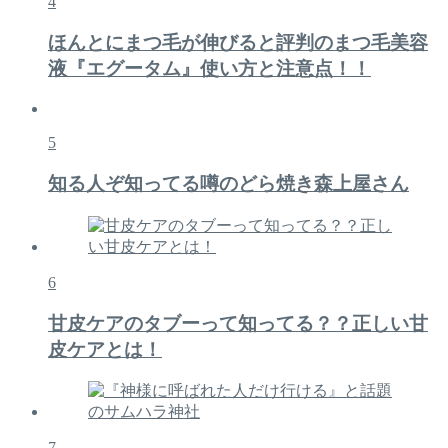
4
ほんとにまつ毛が伸びると評判のまつ毛美容
液『エグータム』使い方と注意点！！
5
知る人ぞ知ってる噂のどら焼き森上屋さん
6
甘皮ケアのタブーって知ってる？？正しい甘
皮ケアとは！
7