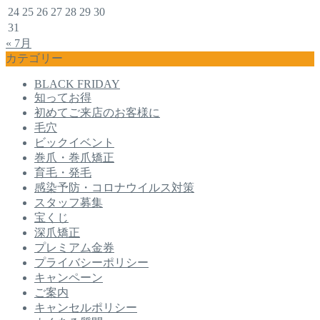
24
25
26
27
28
29
30
31
« 7月
カテゴリー
BLACK FRIDAY
知ってお得
初めてご来店のお客様に
毛穴
ビックイベント
巻爪・巻爪矯正
育毛・発毛
感染予防・コロナウイルス対策
スタッフ募集
宝くじ
深爪矯正
プレミアム金券
プライバシーポリシー
キャンペーン
ご案内
キャンセルポリシー