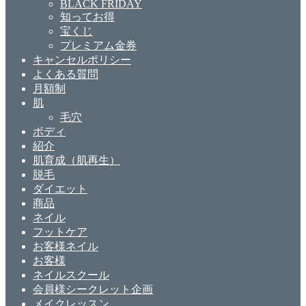
BLACK FRIDAY
知ってお得
宝くじ
プレミアム金券
キャンセルポリシー
よくある質問
月額制
肌
毛穴
ボディ
紹介
肌育成（肌再生）
脱毛
ダイエット
商品
ネイル
フットケア
お客様ネイル
お客様
ネイルスクール
会員様シークレット企画
メイクレッスン