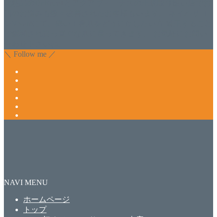
化粧品のDr.Recellとアクアヴィーナスの正規取り扱い店でお
肌のお悩みも数々改善されたお客様もいます。 ネイルサロ
ンVivantにて、痛い！巻爪をどうにかしたい方 矯正すること
で緩和され真っ直ぐな爪に戻ってきます。 お気軽にお問い
合わせ下さいね。
＼ Follow me ／
NAVI MENU
ホームページ
トップ