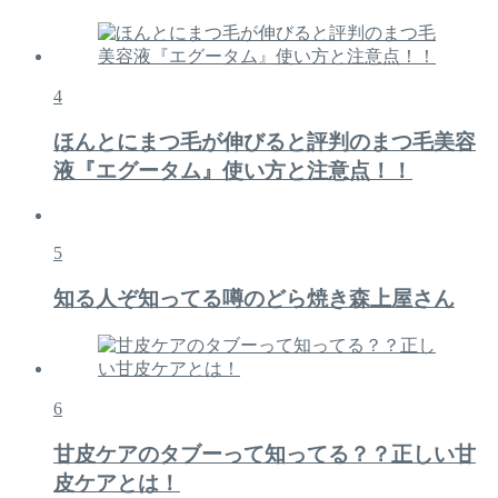
4
ほんとにまつ毛が伸びると評判のまつ毛美容
液『エグータム』使い方と注意点！！
5
知る人ぞ知ってる噂のどら焼き森上屋さん
6
甘皮ケアのタブーって知ってる？？正しい甘
皮ケアとは！