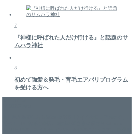
7
『神様に呼ばれた人だけ行ける』と話題のサ
ムハラ神社
8
初めて強髪＆発毛・育毛エアバリプログラム
を受ける方へ
美容専門店
WISH&Vivant
香川県丸亀市にあるSalon de WISHネイルサロンVivantです。
延べ！4,107名様ご来店。 地域の皆さまに愛されSalon de
WISHは15年、ネイルサロンVivantは7年になります。 無添加