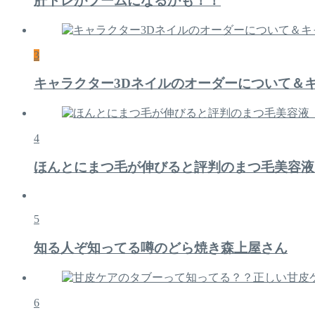
肝トレがブームになるかも！！
3
キャラクター3Dネイルのオーダーについて＆
4
ほんとにまつ毛が伸びると評判のまつ毛美容液
5
知る人ぞ知ってる噂のどら焼き森上屋さん
6