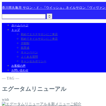
香川県丸亀市 サロン・ド・『ウイッシュ』ネイルサロン『ヴィヴァ
ホームページ
トップ
初めてエステサロンにご来店
初めてネイルサロンにご来店
月額制
肌育成
キャンペーン
よくある質問
キャンセルポリシー
お客様の声
お問い合わせ
― TAG ―
エグータムリニューアル
wish