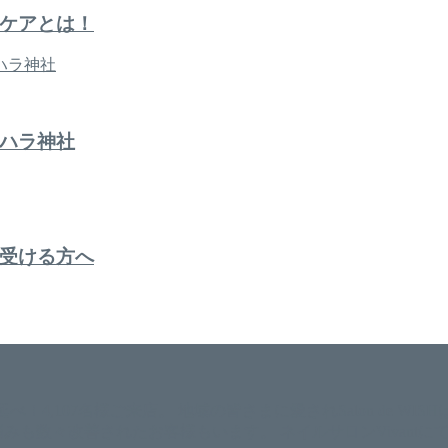
ケアとは！
ハラ神社
受ける方へ
。 延べ！4,107名様ご来店。 地域の皆さまに愛されSalon de W
のお悩みも数々改善されたお客様もいます。 ネイルサロンVivan