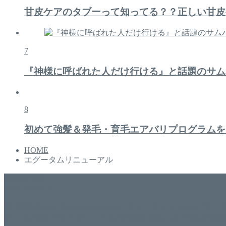
甘皮ケアのタブーって知ってる？？正しい甘皮
7
『神様に呼ばれた人だけ行ける』と話題のサム
8
初めて強髪＆発毛・育毛エアバリプログラムを
HOME
エグータムリニューアル
美容専門店
WISH&Vivant
香川県丸亀市にあるSalon de WISHネイルサロンVivantです
のDr.Recellとアクアヴィーナスの正規取り扱い店でお肌