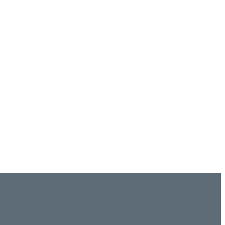
ISHは15年、ネイルサロンVivantは7年になります。 無添加化粧品
tにて、痛い！巻爪をどうにかしたい方 矯正することで緩和され真