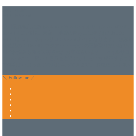
美容専門店
WISH&Vivant
香川県丸亀市にあるSalon de WISHネイルサロンVivantです。
延べ！4,107名様ご来店。 地域の皆さまに愛されSalon de
WISHは15年、ネイルサロンVivantは7年になります。 無添加
化粧品のDr.Recellとアクアヴィーナスの正規取り扱い店でお
肌のお悩みも数々改善されたお客様もいます。 ネイルサロ
ンVivantにて、痛い！巻爪をどうにかしたい方 矯正すること
で緩和され真っ直ぐな爪に戻ってきます。 お気軽にお問い
合わせ下さいね。
＼ Follow me ／