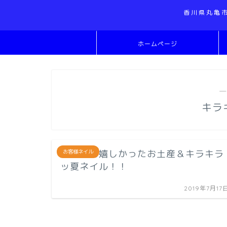
香川県丸亀
ホームページ
―
キラ
とっても嬉しかったお土産＆キラキラ
お客様ネイル
ッ夏ネイル！！
2019年7月17