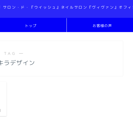
市 サロン・ド・『ウイッシュ』ネイルサロン『ヴィヴァン』オフィ
トップ
お客様の声
 TAG ―
キラデザイン
日