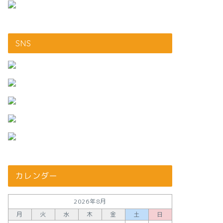
SNS
カレンダー
2026年8月
月
火
水
木
金
土
日