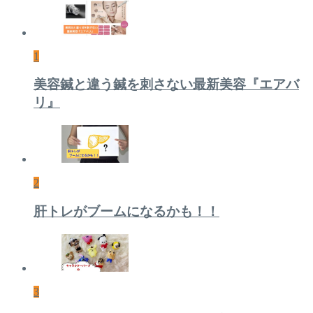
1
美容鍼と違う鍼を刺さない最新美容『エアバ
リ』
2
肝トレがブームになるかも！！
3