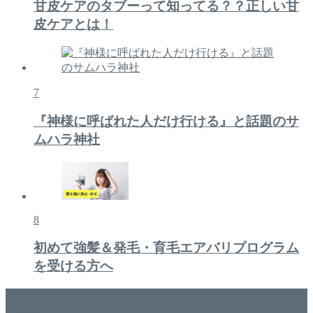
甘皮ケアのタブーって知ってる？？正しい甘
皮ケアとは！
7
『神様に呼ばれた人だけ行ける』と話題のサ
ムハラ神社
8
初めて強髪＆発毛・育毛エアバリプログラム
を受ける方へ
美容専門店
WISH&Vivant