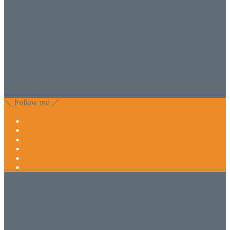
香川県丸亀市にあるSalon de WISHネイルサロンVivantです。
延べ！4,107名様ご来店。 地域の皆さまに愛されSalon de
WISHは15年、ネイルサロンVivantは7年になります。 無添加
化粧品のDr.Recellとアクアヴィーナスの正規取り扱い店でお
肌のお悩みも数々改善されたお客様もいます。 ネイルサロ
ンVivantにて、痛い！巻爪をどうにかしたい方 矯正すること
で緩和され真っ直ぐな爪に戻ってきます。 お気軽にお問い
合わせ下さいね。
＼ Follow me ／