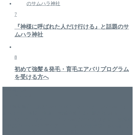
7
『神様に呼ばれた人だけ行ける』と話題のサ
ムハラ神社
8
初めて強髪＆発毛・育毛エアバリプログラム
を受ける方へ
美容専門店
WISH&Vivant
香川県丸亀市にあるSalon de WISHネイルサロンVivantです。
延べ！4,107名様ご来店。 地域の皆さまに愛されSalon de
WISHは15年、ネイルサロンVivantは7年になります。 無添加
化粧品のDr.Recellとアクアヴィーナスの正規取り扱い店でお
肌のお悩みも数々改善されたお客様もいます。 ネイルサロ