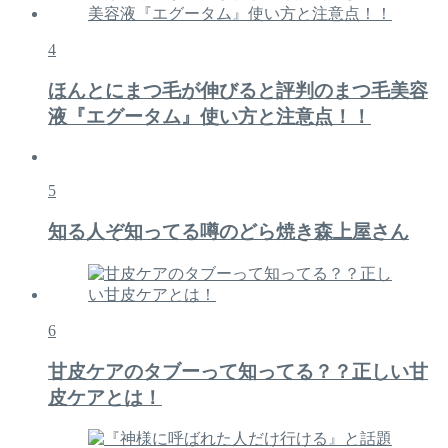
4
ほんとにまつ毛が伸びると評判のまつ毛美容
液『エグータム』使い方と注意点！！
5
知る人ぞ知ってる噂のどら焼き森上屋さん
6
甘皮ケアのタブーって知ってる？？正しい甘
皮ケアとは！