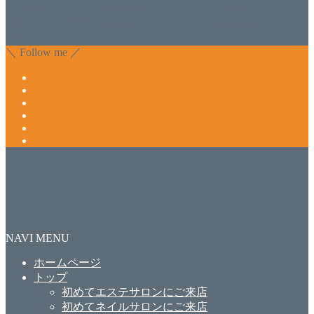
ンVivantにて、痛い！巻爪をどうにかしたい方 矯正すること
で緩和され真っ直ぐな爪に戻ってきます。 お気軽にお問い
合わせ下さいね。
＼ Follow me ／
NAVI MENU
ホームページ
トップ
初めてエステサロンにご来店
初めてネイルサロンにご来店