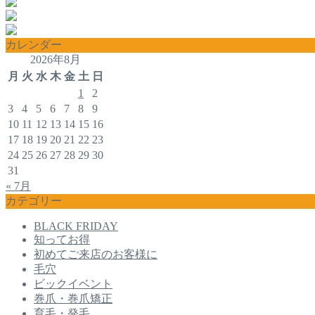
カレンダー
2026年8月
月
火
水
木
金
土
日
1
2
3
4
5
6
7
8
9
10
11
12
13
14
15
16
17
18
19
20
21
22
23
24
25
26
27
28
29
30
31
« 7月
カテゴリー
BLACK FRIDAY
知ってお得
初めてご来店のお客様に
毛穴
ビックイベント
巻爪・巻爪矯正
育毛・発毛