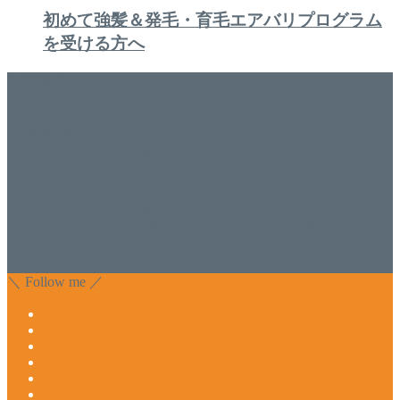
初めて強髪＆発毛・育毛エアバリプログラム
を受ける方へ
美容専門店
WISH&Vivant
香川県丸亀市にあるSalon de WISHネイルサロンVivantです。
延べ！4,107名様ご来店。 地域の皆さまに愛されSalon de
WISHは15年、ネイルサロンVivantは7年になります。 無添加
化粧品のDr.Recellとアクアヴィーナスの正規取り扱い店でお
肌のお悩みも数々改善されたお客様もいます。 ネイルサロ
ンVivantにて、痛い！巻爪をどうにかしたい方 矯正すること
で緩和され真っ直ぐな爪に戻ってきます。 お気軽にお問い
合わせ下さいね。
＼ Follow me ／