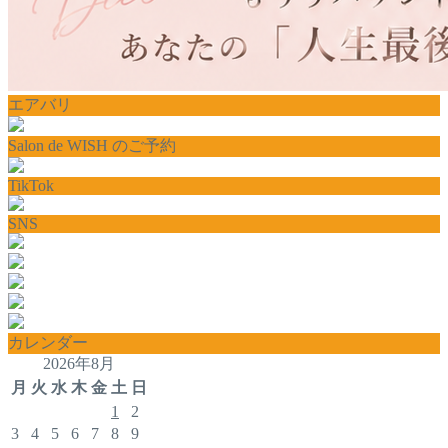
エアバリ
Salon de WISH のご予約
TikTok
SNS
カレンダー
2026年8月
月
火
水
木
金
土
日
1
2
3
4
5
6
7
8
9