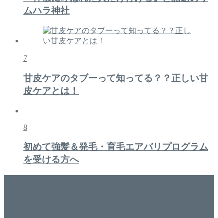
ムハラ神社
7
甘皮ケアのタブーって知ってる？？正しい甘
皮ケアとは！
8
初めて強髪＆発毛・育毛エアバリプログラム
を受ける方へ
美容専門店
WISH&Vivant
香川県丸亀市にあるSalon de WISHネイルサロンVivantです。
延べ！4,107名様ご来店。 地域の皆さまに愛されSalon de