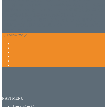
WISHは15年、ネイルサロンVivantは7年になります。 無添加
化粧品のDr.Recellとアクアヴィーナスの正規取り扱い店でお
肌のお悩みも数々改善されたお客様もいます。 ネイルサロ
ンVivantにて、痛い！巻爪をどうにかしたい方 矯正すること
で緩和され真っ直ぐな爪に戻ってきます。 お気軽にお問い
合わせ下さいね。
＼ Follow me ／
NAVI MENU
ホームページ