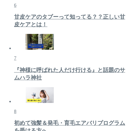
6
甘皮ケアのタブーって知ってる？？正しい甘
皮ケアとは！
7
『神様に呼ばれた人だけ行ける』と話題のサ
ムハラ神社
8
初めて強髪＆発毛・育毛エアバリプログラム
を受ける方へ