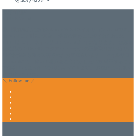
美容専門店
WISH&Vivant
香川県丸亀市にあるSalon de WISHネイルサロンVivantです。
延べ！4,107名様ご来店。 地域の皆さまに愛されSalon de
WISHは15年、ネイルサロンVivantは7年になります。 無添加
化粧品のDr.Recellとアクアヴィーナスの正規取り扱い店でお
肌のお悩みも数々改善されたお客様もいます。 ネイルサロ
ンVivantにて、痛い！巻爪をどうにかしたい方 矯正すること
で緩和され真っ直ぐな爪に戻ってきます。 お気軽にお問い
合わせ下さいね。
＼ Follow me ／