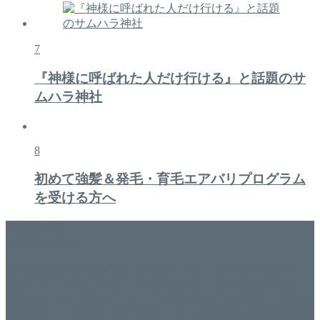
7
『神様に呼ばれた人だけ行ける』と話題のサ
ムハラ神社
8
初めて強髪＆発毛・育毛エアバリプログラム
を受ける方へ
美容専門店
WISH&Vivant
香川県丸亀市にあるSalon de WISHネイルサロンVivantです。
延べ！4,107名様ご来店。 地域の皆さまに愛されSalon de
WISHは15年、ネイルサロンVivantは7年になります。 無添加
化粧品のDr.Recellとアクアヴィーナスの正規取り扱い店でお