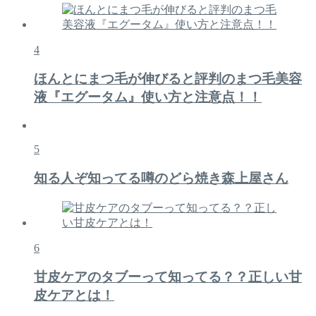
4
ほんとにまつ毛が伸びると評判のまつ毛美容
液『エグータム』使い方と注意点！！
5
知る人ぞ知ってる噂のどら焼き森上屋さん
6
甘皮ケアのタブーって知ってる？？正しい甘
皮ケアとは！