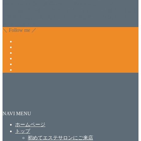
肌のお悩みも数々改善されたお客様もいます。 ネイルサロ
ンVivantにて、痛い！巻爪をどうにかしたい方 矯正すること
で緩和され真っ直ぐな爪に戻ってきます。 お気軽にお問い
合わせ下さいね。
＼ Follow me ／
NAVI MENU
ホームページ
トップ
初めてエステサロンにご来店