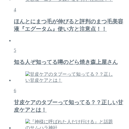
4
ほんとにまつ毛が伸びると評判のまつ毛美容
液『エグータム』使い方と注意点！！
5
知る人ぞ知ってる噂のどら焼き森上屋さん
6
甘皮ケアのタブーって知ってる？？正しい甘
皮ケアとは！