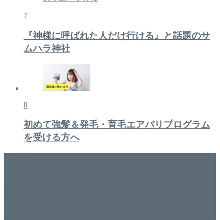
7
『神様に呼ばれた人だけ行ける』と話題のサ
ムハラ神社
8
初めて強髪＆発毛・育毛エアバリプログラム
を受ける方へ
美容専門店
WISH&Vivant
香川県丸亀市にあるSalon de WISHネイルサロンVivantです。
延べ！4,107名様ご来店。 地域の皆さまに愛されSalon de
WISHは15年、ネイルサロンVivantは7年になります。 無添加
化粧品のDr.Recellとアクアヴィーナスの正規取り扱い店でお