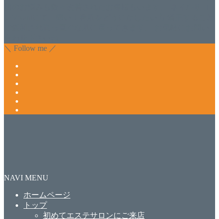
肌のお悩みも数々改善されたお客様もいます。 ネイルサロ
ンVivantにて、痛い！巻爪をどうにかしたい方 矯正すること
で緩和され真っ直ぐな爪に戻ってきます。 お気軽にお問い
合わせ下さいね。
＼ Follow me ／
NAVI MENU
ホームページ
トップ
初めてエステサロンにご来店