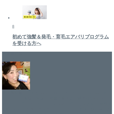
8
初めて強髪＆発毛・育毛エアバリプログラム
を受ける方へ
美容専門店
WISH&Vivant
香川県丸亀市にあるSalon de WISHネイルサロンVivantです。
延べ！4,107名様ご来店。 地域の皆さまに愛されSalon de
WISHは15年、ネイルサロンVivantは7年になります。 無添加
化粧品のDr.Recellとアクアヴィーナスの正規取り扱い店でお