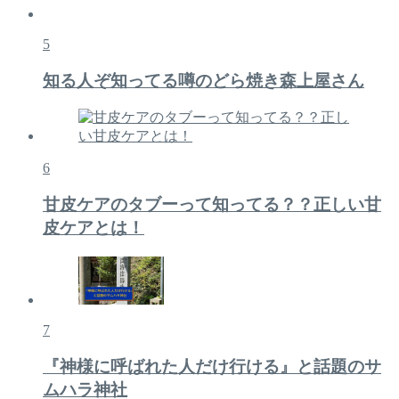
5
知る人ぞ知ってる噂のどら焼き森上屋さん
6
甘皮ケアのタブーって知ってる？？正しい甘
皮ケアとは！
7
『神様に呼ばれた人だけ行ける』と話題のサ
ムハラ神社