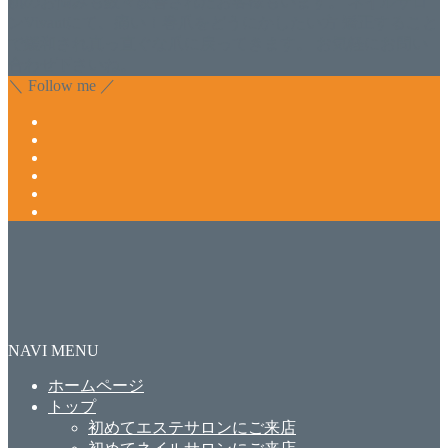
肌のお悩みも数々改善されたお客様もいます。 ネイルサロ
ンVivantにて、痛い！巻爪をどうにかしたい方 矯正すること
で緩和され真っ直ぐな爪に戻ってきます。 お気軽にお問い
合わせ下さいね。
＼ Follow me ／
NAVI MENU
ホームページ
トップ
初めてエステサロンにご来店