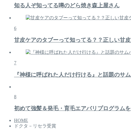
知る人ぞ知ってる噂のどら焼き森上屋さん
6
甘皮ケアのタブーって知ってる？？正しい甘皮
7
『神様に呼ばれた人だけ行ける』と話題のサム
8
初めて強髪＆発毛・育毛エアバリプログラムを
HOME
ドクタ－リセラ受賞