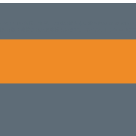
。 延べ！4,107名様ご来店。 地域の皆さまに愛されSalon de W
のお悩みも数々改善されたお客様もいます。 ネイルサロンVivan
。