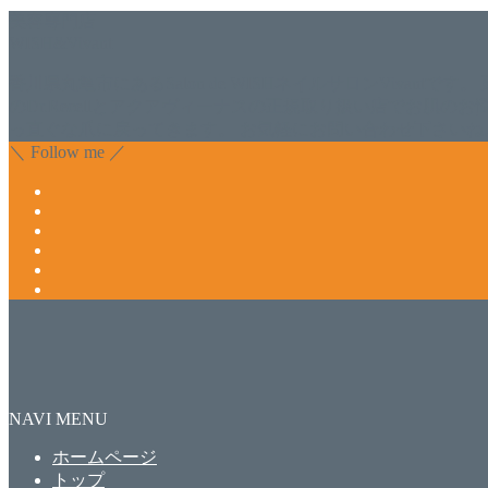
美容専門店
WISH&Vivant
香川県丸亀市にあるSalon de WISHネイルサロンVivantです
のDr.Recellとアクアヴィーナスの正規取り扱い店でお肌
っ直ぐな爪に戻ってきます。 お気軽にお問い合わせ下さいね
＼ Follow me ／
NAVI MENU
ホームページ
トップ