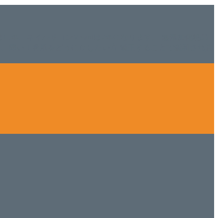
ISHは15年、ネイルサロンVivantは7年になります。 無添加化粧品
tにて、痛い！巻爪をどうにかしたい方 矯正することで緩和され真