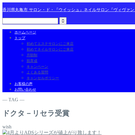
香川県丸亀市 サロン・ド・『ウイッシュ』ネイルサロン『ヴィヴァ
ホームページ
トップ
初めてエステサロンにご来店
初めてネイルサロンにご来店
月額制
肌育成
キャンペーン
よくある質問
キャンセルポリシー
お客様の声
お問い合わせ
― TAG ―
ドクタ－リセラ受賞
wish