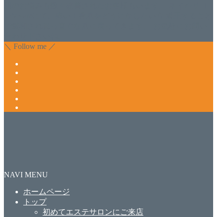
肌のお悩みも数々改善されたお客様もいます。 ネイルサロ
ンVivantにて、痛い！巻爪をどうにかしたい方 矯正すること
で緩和され真っ直ぐな爪に戻ってきます。 お気軽にお問い
合わせ下さいね。
＼ Follow me ／
NAVI MENU
ホームページ
トップ
初めてエステサロンにご来店