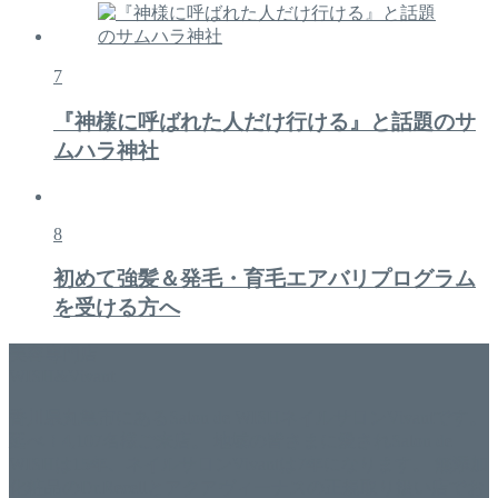
7
『神様に呼ばれた人だけ行ける』と話題のサ
ムハラ神社
8
初めて強髪＆発毛・育毛エアバリプログラム
を受ける方へ
美容専門店
WISH&Vivant
香川県丸亀市にあるSalon de WISHネイルサロンVivantです。
延べ！4,107名様ご来店。 地域の皆さまに愛されSalon de
WISHは15年、ネイルサロンVivantは7年になります。 無添加
化粧品のDr.Recellとアクアヴィーナスの正規取り扱い店でお