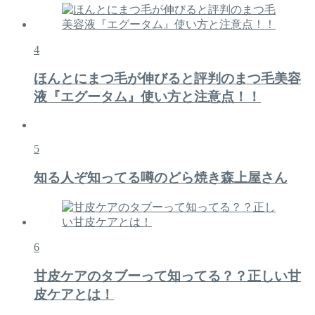
4
ほんとにまつ毛が伸びると評判のまつ毛美容
液『エグータム』使い方と注意点！！
5
知る人ぞ知ってる噂のどら焼き森上屋さん
6
甘皮ケアのタブーって知ってる？？正しい甘
皮ケアとは！