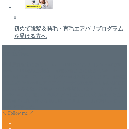
8
初めて強髪＆発毛・育毛エアバリプログラム
を受ける方へ
美容専門店
WISH&Vivant
香川県丸亀市にあるSalon de WISHネイルサロンVivantです。
延べ！4,107名様ご来店。 地域の皆さまに愛されSalon de
WISHは15年、ネイルサロンVivantは7年になります。 無添加
化粧品のDr.Recellとアクアヴィーナスの正規取り扱い店でお
肌のお悩みも数々改善されたお客様もいます。 ネイルサロ
ンVivantにて、痛い！巻爪をどうにかしたい方 矯正すること
で緩和され真っ直ぐな爪に戻ってきます。 お気軽にお問い
合わせ下さいね。
＼ Follow me ／