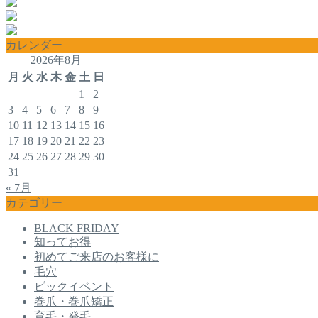
カレンダー
2026年8月
月
火
水
木
金
土
日
1
2
3
4
5
6
7
8
9
10
11
12
13
14
15
16
17
18
19
20
21
22
23
24
25
26
27
28
29
30
31
« 7月
カテゴリー
BLACK FRIDAY
知ってお得
初めてご来店のお客様に
毛穴
ビックイベント
巻爪・巻爪矯正
育毛・発毛