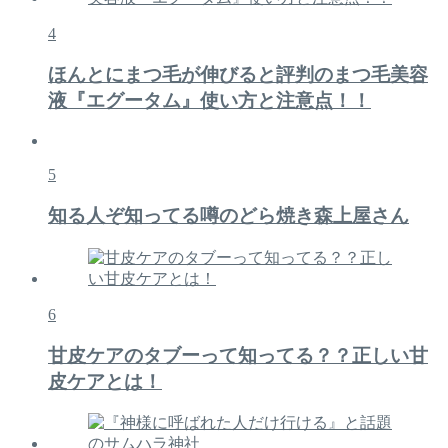
4
ほんとにまつ毛が伸びると評判のまつ毛美容
液『エグータム』使い方と注意点！！
5
知る人ぞ知ってる噂のどら焼き森上屋さん
6
甘皮ケアのタブーって知ってる？？正しい甘
皮ケアとは！