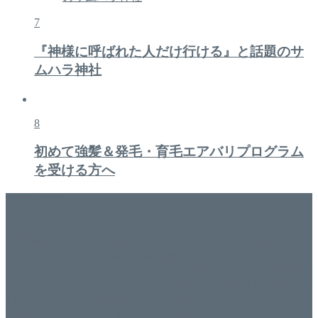
7
『神様に呼ばれた人だけ行ける』と話題のサ
ムハラ神社
8
初めて強髪＆発毛・育毛エアバリプログラム
を受ける方へ
美容専門店
WISH&Vivant
香川県丸亀市にあるSalon de WISHネイルサロンVivantです。
延べ！4,107名様ご来店。 地域の皆さまに愛されSalon de
WISHは15年、ネイルサロンVivantは7年になります。 無添加
化粧品のDr.Recellとアクアヴィーナスの正規取り扱い店でお
肌のお悩みも数々改善されたお客様もいます。 ネイルサロ
ンVivantにて、痛い！巻爪をどうにかしたい方 矯正すること