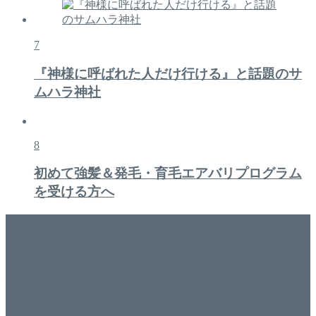
7
『神様に呼ばれた人だけ行ける』と話題のサ
ムハラ神社
8
初めて強髪＆発毛・育毛エアバリプログラム
を受ける方へ
美容専門店
WISH&Vivant
香川県丸亀市にあるSalon de WISHネイルサロンVivantです。
延べ！4,107名様ご来店。 地域の皆さまに愛されSalon de
WISHは15年、ネイルサロンVivantは7年になります。 無添加
化粧品のDr.Recellとアクアヴィーナスの正規取り扱い店でお