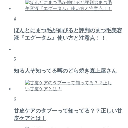
4
ほんとにまつ毛が伸びると評判のまつ毛美容
液『エグータム』使い方と注意点！！
5
知る人ぞ知ってる噂のどら焼き森上屋さん
6
甘皮ケアのタブーって知ってる？？正しい甘
皮ケアとは！