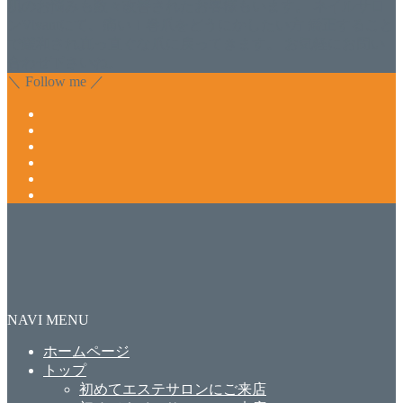
肌のお悩みも数々改善されたお客様もいます。 ネイルサロ
ンVivantにて、痛い！巻爪をどうにかしたい方 矯正すること
で緩和され真っ直ぐな爪に戻ってきます。 お気軽にお問い
合わせ下さいね。
＼ Follow me ／
NAVI MENU
ホームページ
トップ
初めてエステサロンにご来店