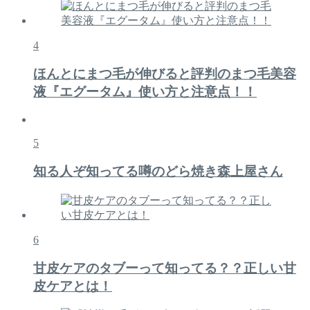
4
ほんとにまつ毛が伸びると評判のまつ毛美容
液『エグータム』使い方と注意点！！
5
知る人ぞ知ってる噂のどら焼き森上屋さん
6
甘皮ケアのタブーって知ってる？？正しい甘
皮ケアとは！