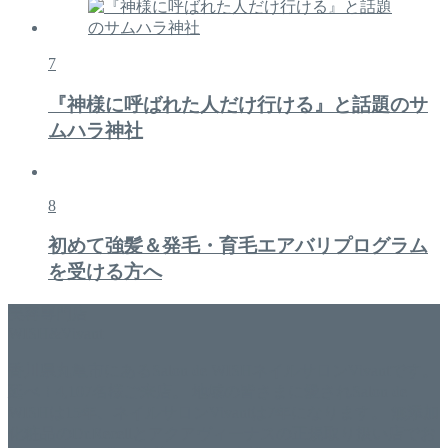
7
『神様に呼ばれた人だけ行ける』と話題のサ
ムハラ神社
8
初めて強髪＆発毛・育毛エアバリプログラム
を受ける方へ
美容専門店
WISH&Vivant
香川県丸亀市にあるSalon de WISHネイルサロンVivantです。
延べ！4,107名様ご来店。 地域の皆さまに愛されSalon de
WISHは15年、ネイルサロンVivantは7年になります。 無添加
化粧品のDr.Recellとアクアヴィーナスの正規取り扱い店でお