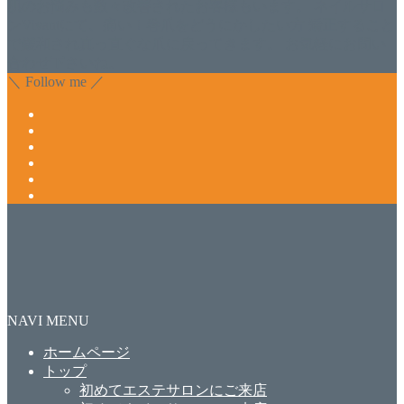
肌のお悩みも数々改善されたお客様もいます。 ネイルサロ
ンVivantにて、痛い！巻爪をどうにかしたい方 矯正すること
で緩和され真っ直ぐな爪に戻ってきます。 お気軽にお問い
合わせ下さいね。
＼ Follow me ／
NAVI MENU
ホームページ
トップ
初めてエステサロンにご来店