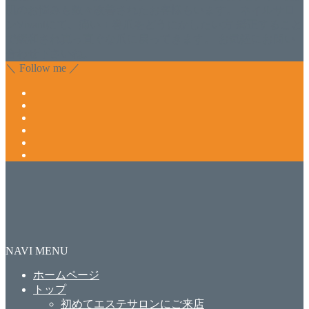
肌のお悩みも数々改善されたお客様もいます。 ネイルサロ
ンVivantにて、痛い！巻爪をどうにかしたい方 矯正すること
で緩和され真っ直ぐな爪に戻ってきます。 お気軽にお問い
合わせ下さいね。
＼ Follow me ／
NAVI MENU
ホームページ
トップ
初めてエステサロンにご来店