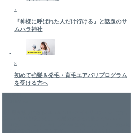
7
『神様に呼ばれた人だけ行ける』と話題のサ
ムハラ神社
8
初めて強髪＆発毛・育毛エアバリプログラム
を受ける方へ
美容専門店
WISH&Vivant
香川県丸亀市にあるSalon de WISHネイルサロンVivantです。
延べ！4,107名様ご来店。 地域の皆さまに愛されSalon de
WISHは15年、ネイルサロンVivantは7年になります。 無添加
化粧品のDr.Recellとアクアヴィーナスの正規取り扱い店でお