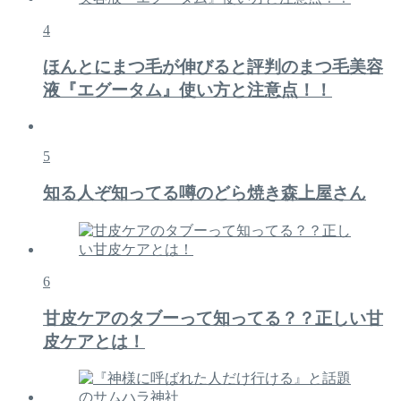
4
ほんとにまつ毛が伸びると評判のまつ毛美容
液『エグータム』使い方と注意点！！
5
知る人ぞ知ってる噂のどら焼き森上屋さん
6
甘皮ケアのタブーって知ってる？？正しい甘
皮ケアとは！