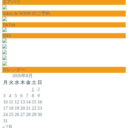
エアバリ
Salon de WISH のご予約
TikTok
SNS
カレンダー
2026年8月
月
火
水
木
金
土
日
1
2
3
4
5
6
7
8
9
10
11
12
13
14
15
16
17
18
19
20
21
22
23
24
25
26
27
28
29
30
31
« 7月