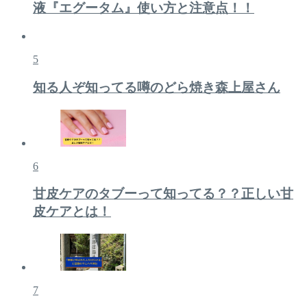
液『エグータム』使い方と注意点！！
5
知る人ぞ知ってる噂のどら焼き森上屋さん
6
甘皮ケアのタブーって知ってる？？正しい甘
皮ケアとは！
7