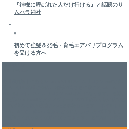
『神様に呼ばれた人だけ行ける』と話題のサ
ムハラ神社
8
初めて強髪＆発毛・育毛エアバリプログラム
を受ける方へ
美容専門店
WISH&Vivant
香川県丸亀市にあるSalon de WISHネイルサロンVivantです。
延べ！4,107名様ご来店。 地域の皆さまに愛されSalon de
WISHは15年、ネイルサロンVivantは7年になります。 無添加
化粧品のDr.Recellとアクアヴィーナスの正規取り扱い店でお
肌のお悩みも数々改善されたお客様もいます。 ネイルサロ
ンVivantにて、痛い！巻爪をどうにかしたい方 矯正すること
で緩和され真っ直ぐな爪に戻ってきます。 お気軽にお問い
合わせ下さいね。