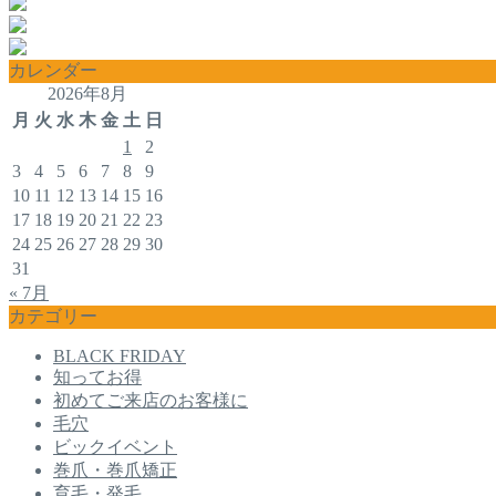
カレンダー
2026年8月
月
火
水
木
金
土
日
1
2
3
4
5
6
7
8
9
10
11
12
13
14
15
16
17
18
19
20
21
22
23
24
25
26
27
28
29
30
31
« 7月
カテゴリー
BLACK FRIDAY
知ってお得
初めてご来店のお客様に
毛穴
ビックイベント
巻爪・巻爪矯正
育毛・発毛