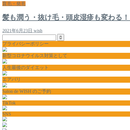
育毛・発毛
髪も潤う・抜け毛・頭皮湿疹も変わる！
2021年6月23日
wish
プライバシーポリシー
新型コロナウイルス対策として
人生最後のダイエット
エアバリ
Salon de WISH のご予約
TikTok
SNS