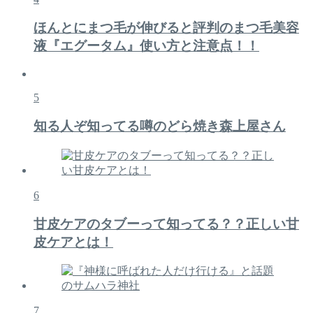
ほんとにまつ毛が伸びると評判のまつ毛美容
液『エグータム』使い方と注意点！！
5
知る人ぞ知ってる噂のどら焼き森上屋さん
6
甘皮ケアのタブーって知ってる？？正しい甘
皮ケアとは！
7