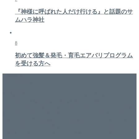
『神様に呼ばれた人だけ行ける』と話題のサ
ムハラ神社
8
初めて強髪＆発毛・育毛エアバリプログラム
を受ける方へ
美容専門店
WISH&Vivant
香川県丸亀市にあるSalon de WISHネイルサロンVivantです。
延べ！4,107名様ご来店。 地域の皆さまに愛されSalon de
WISHは15年、ネイルサロンVivantは7年になります。 無添加
化粧品のDr.Recellとアクアヴィーナスの正規取り扱い店でお
肌のお悩みも数々改善されたお客様もいます。 ネイルサロ
ンVivantにて、痛い！巻爪をどうにかしたい方 矯正すること
で緩和され真っ直ぐな爪に戻ってきます。 お気軽にお問い