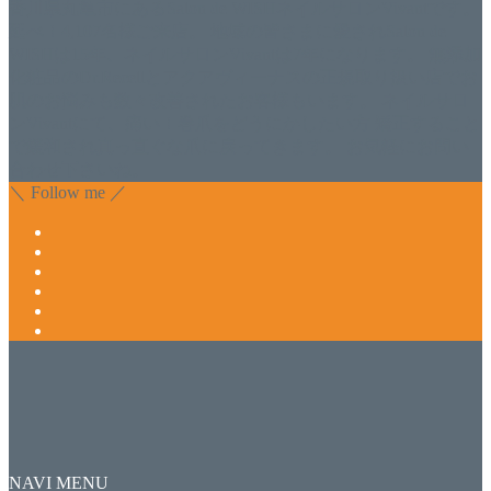
香川県丸亀市にあるSalon de WISHネイルサロンVivantです。
延べ！4,107名様ご来店。 地域の皆さまに愛されSalon de
WISHは15年、ネイルサロンVivantは7年になります。 無添加
化粧品のDr.Recellとアクアヴィーナスの正規取り扱い店でお
肌のお悩みも数々改善されたお客様もいます。 ネイルサロ
ンVivantにて、痛い！巻爪をどうにかしたい方 矯正すること
で緩和され真っ直ぐな爪に戻ってきます。 お気軽にお問い
合わせ下さいね。
＼ Follow me ／
NAVI MENU