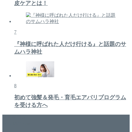
皮ケアとは！
7
『神様に呼ばれた人だけ行ける』と話題のサ
ムハラ神社
8
初めて強髪＆発毛・育毛エアバリプログラム
を受ける方へ
美容専門店
WISH&Vivant