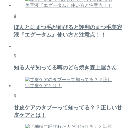
4
ほんとにまつ毛が伸びると評判のまつ毛美容
液『エグータム』使い方と注意点！！
5
知る人ぞ知ってる噂のどら焼き森上屋さん
6
甘皮ケアのタブーって知ってる？？正しい甘
皮ケアとは！