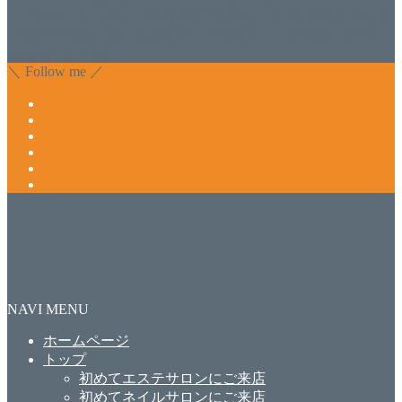
ンVivantにて、痛い！巻爪をどうにかしたい方 矯正すること
で緩和され真っ直ぐな爪に戻ってきます。 お気軽にお問い
合わせ下さいね。
＼ Follow me ／
NAVI MENU
ホームページ
トップ
初めてエステサロンにご来店
初めてネイルサロンにご来店