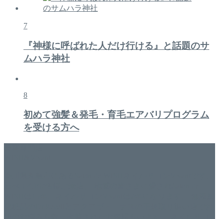
7
『神様に呼ばれた人だけ行ける』と話題のサ
ムハラ神社
8
初めて強髪＆発毛・育毛エアバリプログラム
を受ける方へ
美容専門店
WISH&Vivant
香川県丸亀市にあるSalon de WISHネイルサロンVivantです。
延べ！4,107名様ご来店。 地域の皆さまに愛されSalon de
WISHは15年、ネイルサロンVivantは7年になります。 無添加
化粧品のDr.Recellとアクアヴィーナスの正規取り扱い店でお
肌のお悩みも数々改善されたお客様もいます。 ネイルサロ