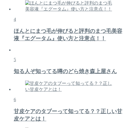
4
ほんとにまつ毛が伸びると評判のまつ毛美容
液『エグータム』使い方と注意点！！
5
知る人ぞ知ってる噂のどら焼き森上屋さん
6
甘皮ケアのタブーって知ってる？？正しい甘
皮ケアとは！