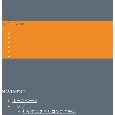
肌のお悩みも数々改善されたお客様もいます。 ネイルサロ
ンVivantにて、痛い！巻爪をどうにかしたい方 矯正すること
で緩和され真っ直ぐな爪に戻ってきます。 お気軽にお問い
合わせ下さいね。
＼ Follow me ／
NAVI MENU
ホームページ
トップ
初めてエステサロンにご来店