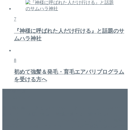
7
『神様に呼ばれた人だけ行ける』と話題のサ
ムハラ神社
8
初めて強髪＆発毛・育毛エアバリプログラム
を受ける方へ
美容専門店
WISH&Vivant
香川県丸亀市にあるSalon de WISHネイルサロンVivantです。
延べ！4,107名様ご来店。 地域の皆さまに愛されSalon de
WISHは15年、ネイルサロンVivantは7年になります。 無添加
化粧品のDr.Recellとアクアヴィーナスの正規取り扱い店でお