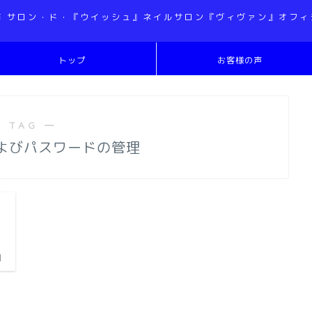
市 サロン・ド・『ウイッシュ』ネイルサロン『ヴィヴァン』オフィ
トップ
お客様の声
 TAG ―
およびパスワードの管理
日