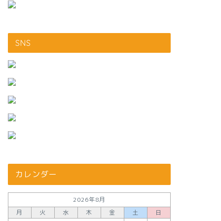
SNS
カレンダー
2026年8月
月
火
水
木
金
土
日