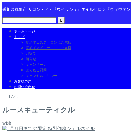
香川県丸亀市 サロン・ド・『ウイッシュ』ネイルサロン『ヴィヴァ
ホームページ
トップ
初めてエステサロンにご来店
初めてネイルサロンにご来店
月額制
肌育成
キャンペーン
よくある質問
キャンセルポリシー
お客様の声
お問い合わせ
― TAG ―
ルースキューティクル
wish