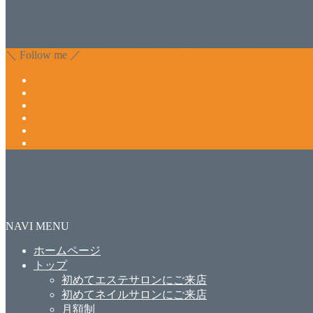
香川県丸亀市にあるSalon de WISHネイルサロンVivantです
のDr.Recellとアクアヴィーナスの正規取り扱い店でお肌
っ直ぐな爪に戻ってきます。 お気軽にお問い合わせ下さいね
＼ Follow me ／
NAVI MENU
ホームページ
トップ
初めてエステサロンにご来店
初めてネイルサロンにご来店
月額制