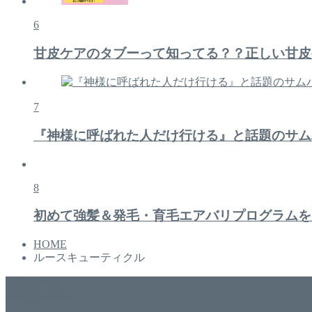
6
甘皮ケアのタブーって知ってる？？正しい甘皮
7
『神様に呼ばれた人だけ行ける』と話題のサム
8
初めて強髪＆発毛・育毛エアバリプログラムを
HOME
ルースキューティクル
美容専門店
WISH&Vivant