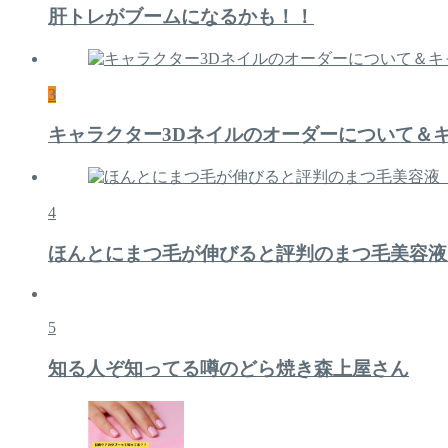
肝トレがブームになるかも！！
3
キャラクター3Dネイルのオーダーについて＆
4
ほんとにまつ毛が伸びると評判のまつ毛美容液
5
知る人ぞ知ってる噂のどら焼き森上屋さん