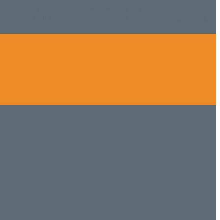
ISHは15年、ネイルサロンVivantは7年になります。 無添加化粧品
tにて、痛い！巻爪をどうにかしたい方 矯正することで緩和され真