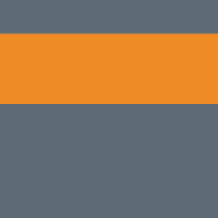
。 延べ！4,107名様ご来店。 地域の皆さまに愛されSalon de W
のお悩みも数々改善されたお客様もいます。 ネイルサロンVivan
。