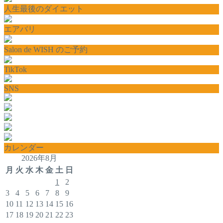
人生最後のダイエット
エアバリ
Salon de WISH のご予約
TikTok
SNS
カレンダー
2026年8月
月
火
水
木
金
土
日
1
2
3
4
5
6
7
8
9
10
11
12
13
14
15
16
17
18
19
20
21
22
23