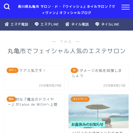
香川県丸亀市 サロン・ド・『ウイッシュ』ネイルサロン『ヴ
ィヴァン』オフィシャルブログ
エステ電話
エステLINE
ネイル電話
ネイルLINE
― TAG ―
丸亀市でフェイシャル人気のエステサロン
バストケア人気です！
夏のダメージお肌を回復しま
ボディ
肌
しょう
2018年8月29日
2018年8月21日
画期的な『魔法のドライヤ
商品
キャンペーン
ー』がSalon de WISHへ上陸