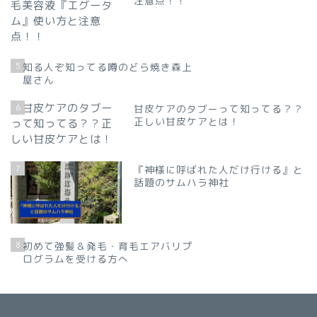
注意点！！
5
知る人ぞ知ってる噂のどら焼き森上
屋さん
6
甘皮ケアのタブーって知ってる？？
正しい甘皮ケアとは！
7
『神様に呼ばれた人だけ行ける』と
話題のサムハラ神社
8
初めて強髪＆発毛・育毛エアバリプ
ログラムを受ける方へ