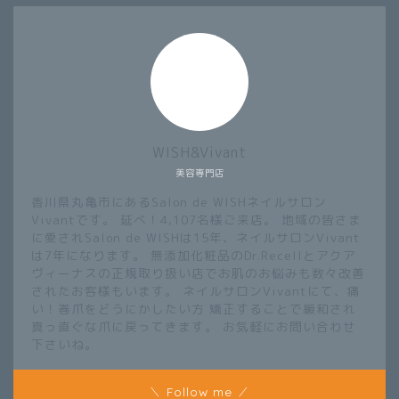
WISH&Vivant
美容専門店
香川県丸亀市にあるSalon de WISHネイルサロン
Vivantです。 延べ！4,107名様ご来店。 地域の皆さま
に愛されSalon de WISHは15年、ネイルサロンVivant
は7年になります。 無添加化粧品のDr.Recellとアクア
ヴィーナスの正規取り扱い店でお肌のお悩みも数々改善
されたお客様もいます。 ネイルサロンVivantにて、痛
い！巻爪をどうにかしたい方 矯正することで緩和され
真っ直ぐな爪に戻ってきます。 お気軽にお問い合わせ
下さいね。
＼ Follow me ／