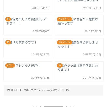
12日よりお盆休みとなります
2018年8月17日
2018年8月10日
紫外線対策してお出掛けして
お盆休み前に商品のご確認お
肌
キャンペーン
下さい！！
願いします
2018年8月8日
2018年8月6日
日焼け対策肝心です！
身体から健康を取り戻しませ
肌
キャンペーン
んか！！
2018年7月27日
2018年7月25日
育乳バストUP♪大好評中
人気のツヤ肌体験で効果はあ
ボディ
肌
ります！
2018年7月23日
2018年4月30日
HOME
丸亀市でフェイシャル人気のエステサロン