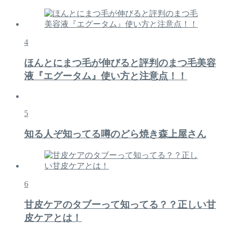
4
ほんとにまつ毛が伸びると評判のまつ毛美容
液『エグータム』使い方と注意点！！
5
知る人ぞ知ってる噂のどら焼き森上屋さん
6
甘皮ケアのタブーって知ってる？？正しい甘
皮ケアとは！