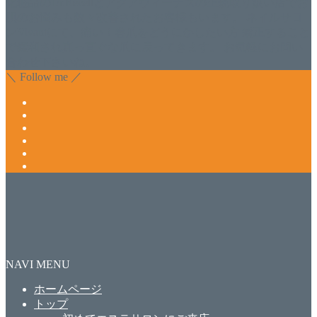
化粧品のDr.Recellとアクアヴィーナスの正規取り扱い店でお
肌のお悩みも数々改善されたお客様もいます。 ネイルサロ
ンVivantにて、痛い！巻爪をどうにかしたい方 矯正すること
で緩和され真っ直ぐな爪に戻ってきます。 お気軽にお問い
合わせ下さいね。
＼ Follow me ／
NAVI MENU
ホームページ
トップ