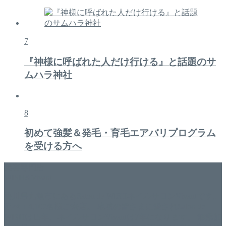
7
『神様に呼ばれた人だけ行ける』と話題のサ
ムハラ神社
8
初めて強髪＆発毛・育毛エアバリプログラム
を受ける方へ
美容専門店
WISH&Vivant
香川県丸亀市にあるSalon de WISHネイルサロンVivantです。
延べ！4,107名様ご来店。 地域の皆さまに愛されSalon de
WISHは15年、ネイルサロンVivantは7年になります。 無添加