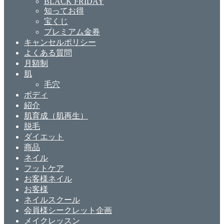
BLACK FRIDAY
知ってお得
宝くじ
プレミアム金券
キャンセルポリシー
よくある質問
月額制
肌
毛穴
ボディ
紹介
肌育成（肌再生）
脱毛
ダイエット
商品
ネイル
フットケア
お客様ネイル
お客様
ネイルスクール
会員様シークレット企画
メイクレッスン