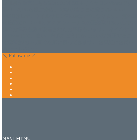
香川県丸亀市にあるSalon de WISHネイルサロンVivantです。
延べ！4,107名様ご来店。 地域の皆さまに愛されSalon de
WISHは15年、ネイルサロンVivantは7年になります。 無添加
化粧品のDr.Recellとアクアヴィーナスの正規取り扱い店でお
肌のお悩みも数々改善されたお客様もいます。 ネイルサロ
ンVivantにて、痛い！巻爪をどうにかしたい方 矯正すること
で緩和され真っ直ぐな爪に戻ってきます。 お気軽にお問い
合わせ下さいね。
＼ Follow me ／
NAVI MENU