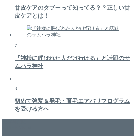
甘皮ケアのタブーって知ってる？？正しい甘
皮ケアとは！
7
『神様に呼ばれた人だけ行ける』と話題のサ
ムハラ神社
8
初めて強髪＆発毛・育毛エアバリプログラム
を受ける方へ
美容専門店
WISH&Vivant