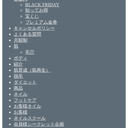
BLACK FRIDAY
知ってお得
宝くじ
プレミアム金券
キャンセルポリシー
よくある質問
月額制
肌
毛穴
ボディ
紹介
肌育成（肌再生）
脱毛
ダイエット
商品
ネイル
フットケア
お客様ネイル
お客様
ネイルスクール
会員様シークレット企画