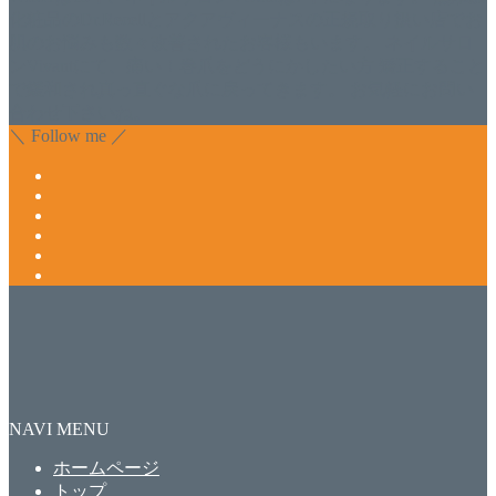
化粧品のDr.Recellとアクアヴィーナスの正規取り扱い店でお
肌のお悩みも数々改善されたお客様もいます。 ネイルサロ
ンVivantにて、痛い！巻爪をどうにかしたい方 矯正すること
で緩和され真っ直ぐな爪に戻ってきます。 お気軽にお問い
合わせ下さいね。
＼ Follow me ／
NAVI MENU
ホームページ
トップ