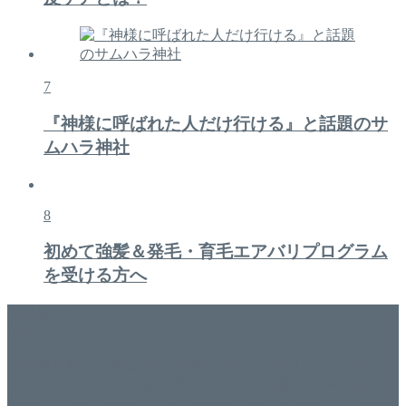
7
『神様に呼ばれた人だけ行ける』と話題のサ
ムハラ神社
8
初めて強髪＆発毛・育毛エアバリプログラム
を受ける方へ
美容専門店
WISH&Vivant
香川県丸亀市にあるSalon de WISHネイルサロンVivantです。
延べ！4,107名様ご来店。 地域の皆さまに愛されSalon de
WISHは15年、ネイルサロンVivantは7年になります。 無添加