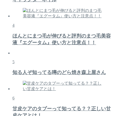
4
ほんとにまつ毛が伸びると評判のまつ毛美容
液『エグータム』使い方と注意点！！
5
知る人ぞ知ってる噂のどら焼き森上屋さん
6
甘皮ケアのタブーって知ってる？？正しい甘
皮ケアとは！