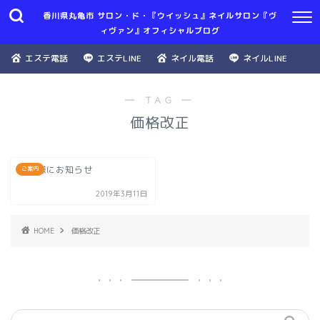
香川県丸亀市 サロン・ド・『ウイッシュ』ネイルサロン『ヴ
ィヴァン』オフィシャルブログ
エステ電話
エステLINE
ネイル電話
ネイルLINE
― TAG ―
価格改正
お客様にお知らせ
ご案内
2019年3月11日
HOME
価格改正