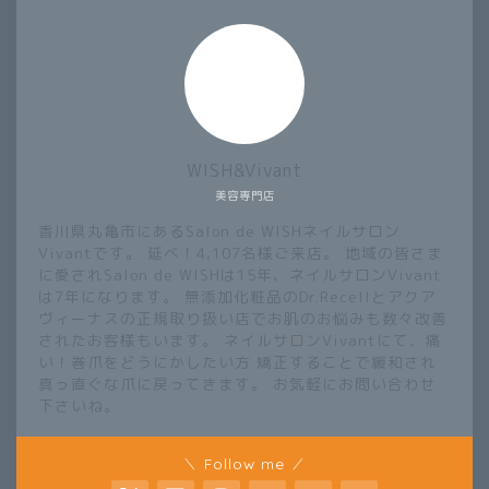
WISH&Vivant
美容専門店
香川県丸亀市にあるSalon de WISHネイルサロン
Vivantです。 延べ！4,107名様ご来店。 地域の皆さま
に愛されSalon de WISHは15年、ネイルサロンVivant
は7年になります。 無添加化粧品のDr.Recellとアクア
ヴィーナスの正規取り扱い店でお肌のお悩みも数々改善
されたお客様もいます。 ネイルサロンVivantにて、痛
い！巻爪をどうにかしたい方 矯正することで緩和され
真っ直ぐな爪に戻ってきます。 お気軽にお問い合わせ
下さいね。
＼ Follow me ／