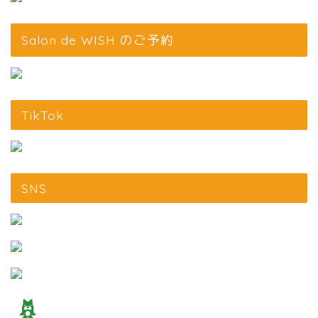
Salon de WISH のご予約
TikTok
SNS