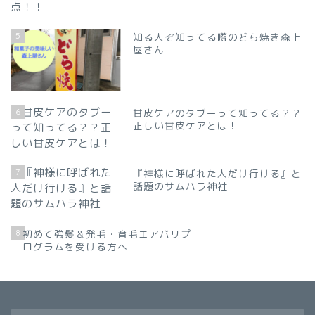
5
知る人ぞ知ってる噂のどら焼き森上
屋さん
6
甘皮ケアのタブーって知ってる？？
正しい甘皮ケアとは！
7
『神様に呼ばれた人だけ行ける』と
話題のサムハラ神社
8
初めて強髪＆発毛・育毛エアバリプ
ログラムを受ける方へ