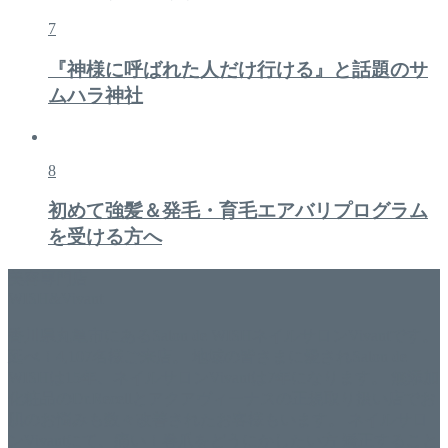
7
『神様に呼ばれた人だけ行ける』と話題のサ
ムハラ神社
8
初めて強髪＆発毛・育毛エアバリプログラム
を受ける方へ
美容専門店
WISH&Vivant
香川県丸亀市にあるSalon de WISHネイルサロンVivantです。
延べ！4,107名様ご来店。 地域の皆さまに愛されSalon de
WISHは15年、ネイルサロンVivantは7年になります。 無添加
化粧品のDr.Recellとアクアヴィーナスの正規取り扱い店でお
肌のお悩みも数々改善されたお客様もいます。 ネイルサロ
ンVivantにて、痛い！巻爪をどうにかしたい方 矯正すること