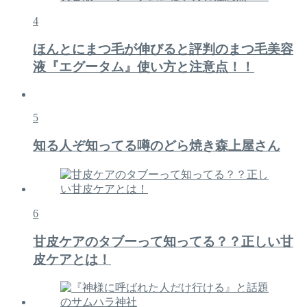
4
ほんとにまつ毛が伸びると評判のまつ毛美容
液『エグータム』使い方と注意点！！
5
知る人ぞ知ってる噂のどら焼き森上屋さん
6
甘皮ケアのタブーって知ってる？？正しい甘
皮ケアとは！