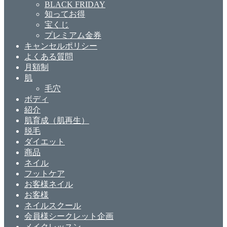
BLACK FRIDAY
知ってお得
宝くじ
プレミアム金券
キャンセルポリシー
よくある質問
月額制
肌
毛穴
ボディ
紹介
肌育成（肌再生）
脱毛
ダイエット
商品
ネイル
フットケア
お客様ネイル
お客様
ネイルスクール
会員様シークレット企画
メイクレッスン