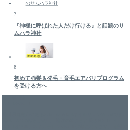
7
『神様に呼ばれた人だけ行ける』と話題のサ
ムハラ神社
8
初めて強髪＆発毛・育毛エアバリプログラム
を受ける方へ
美容専門店
WISH&Vivant
香川県丸亀市にあるSalon de WISHネイルサロンVivantです。
延べ！4,107名様ご来店。 地域の皆さまに愛されSalon de
WISHは15年、ネイルサロンVivantは7年になります。 無添加