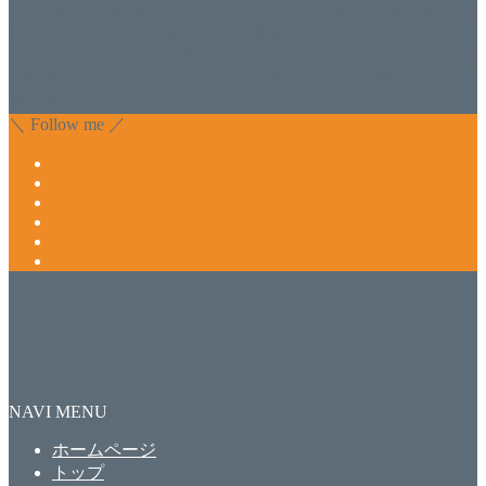
化粧品のDr.Recellとアクアヴィーナスの正規取り扱い店でお
肌のお悩みも数々改善されたお客様もいます。 ネイルサロ
ンVivantにて、痛い！巻爪をどうにかしたい方 矯正すること
で緩和され真っ直ぐな爪に戻ってきます。 お気軽にお問い
合わせ下さいね。
＼ Follow me ／
NAVI MENU
ホームページ
トップ