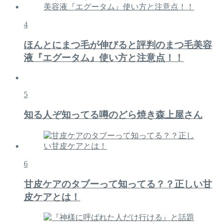
4
ほんとにまつ毛が伸びると評判のまつ毛美容
液『エグータム』使い方と注意点！！
5
知る人ぞ知ってる噂のどら焼き森上屋さん
6
甘皮ケアのタブーって知ってる？？正しい甘
皮ケアとは！