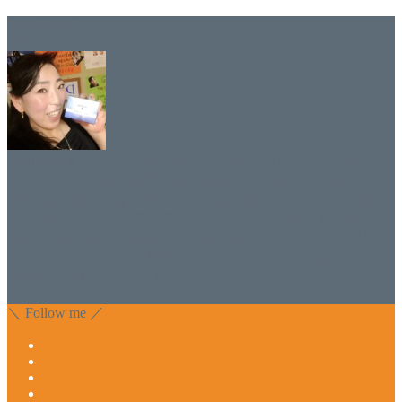
美容専門店
WISH&Vivant
香川県丸亀市にあるSalon de WISHネイルサロンVivantです。
延べ！4,107名様ご来店。 地域の皆さまに愛されSalon de
WISHは15年、ネイルサロンVivantは7年になります。 無添加
化粧品のDr.Recellとアクアヴィーナスの正規取り扱い店でお
肌のお悩みも数々改善されたお客様もいます。 ネイルサロ
ンVivantにて、痛い！巻爪をどうにかしたい方 矯正すること
で緩和され真っ直ぐな爪に戻ってきます。 お気軽にお問い
合わせ下さいね。
＼ Follow me ／