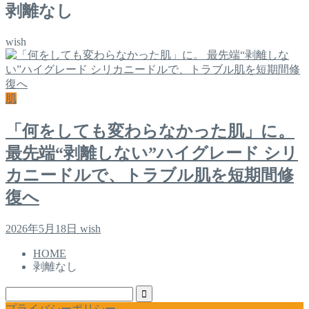
剥離なし
wish
肌
「何をしても変わらなかった肌」に。
最先端“剥離しない”ハイグレード シリ
カニードルで、トラブル肌を短期間修
復へ
2026年5月18日
wish
HOME
剥離なし
プライバシーポリシー