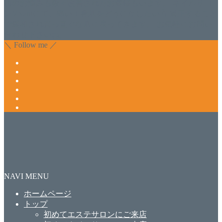
肌のお悩みも数々改善されたお客様もいます。 ネイルサロ
ンVivantにて、痛い！巻爪をどうにかしたい方 矯正すること
で緩和され真っ直ぐな爪に戻ってきます。 お気軽にお問い
合わせ下さいね。
＼ Follow me ／
NAVI MENU
ホームページ
トップ
初めてエステサロンにご来店