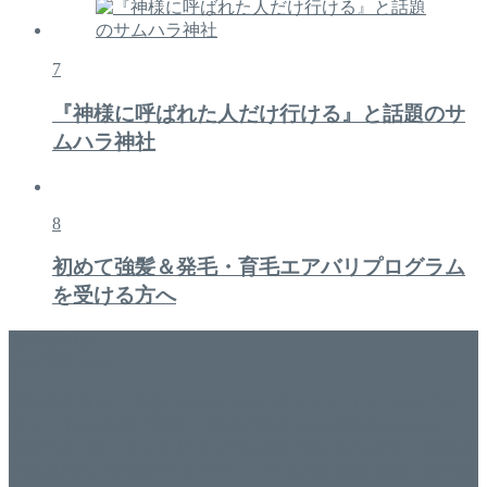
7
『神様に呼ばれた人だけ行ける』と話題のサ
ムハラ神社
8
初めて強髪＆発毛・育毛エアバリプログラム
を受ける方へ
美容専門店
WISH&Vivant
香川県丸亀市にあるSalon de WISHネイルサロンVivantです。
延べ！4,107名様ご来店。 地域の皆さまに愛されSalon de
WISHは15年、ネイルサロンVivantは7年になります。 無添加
化粧品のDr.Recellとアクアヴィーナスの正規取り扱い店でお