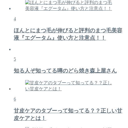
4
ほんとにまつ毛が伸びると評判のまつ毛美容
液『エグータム』使い方と注意点！！
5
知る人ぞ知ってる噂のどら焼き森上屋さん
6
甘皮ケアのタブーって知ってる？？正しい甘
皮ケアとは！