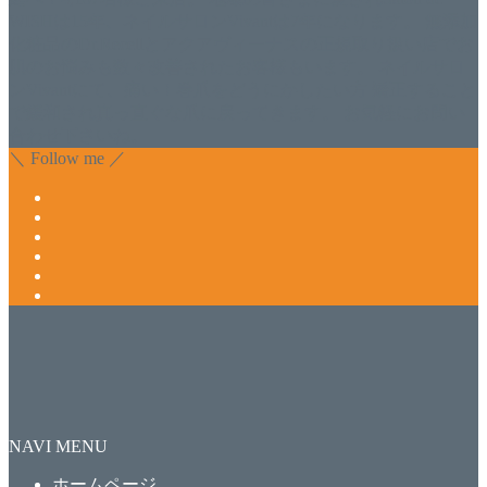
WISHは15年、ネイルサロンVivantは7年になります。 無添加
化粧品のDr.Recellとアクアヴィーナスの正規取り扱い店でお
肌のお悩みも数々改善されたお客様もいます。 ネイルサロ
ンVivantにて、痛い！巻爪をどうにかしたい方 矯正すること
で緩和され真っ直ぐな爪に戻ってきます。 お気軽にお問い
合わせ下さいね。
＼ Follow me ／
NAVI MENU
ホームページ