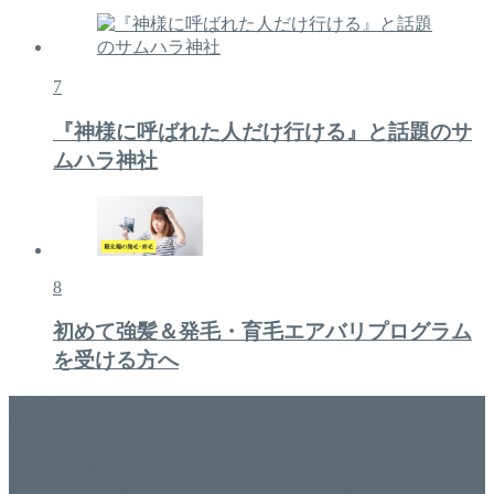
7
『神様に呼ばれた人だけ行ける』と話題のサ
ムハラ神社
8
初めて強髪＆発毛・育毛エアバリプログラム
を受ける方へ
美容専門店
WISH&Vivant
香川県丸亀市にあるSalon de WISHネイルサロンVivantです。
延べ！4,107名様ご来店。 地域の皆さまに愛されSalon de