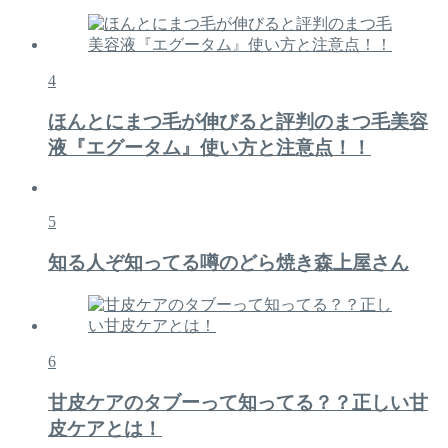
4
ほんとにまつ毛が伸びると評判のまつ毛美容
液『エグータム』使い方と注意点！！
5
知る人ぞ知ってる噂のどら焼き森上屋さん
6
甘皮ケアのタブーって知ってる？？正しい甘
皮ケアとは！