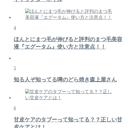
4
ほんとにまつ毛が伸びると評判のまつ毛美容
液『エグータム』使い方と注意点！！
5
知る人ぞ知ってる噂のどら焼き森上屋さん
6
甘皮ケアのタブーって知ってる？？正しい甘
皮ケアとは！