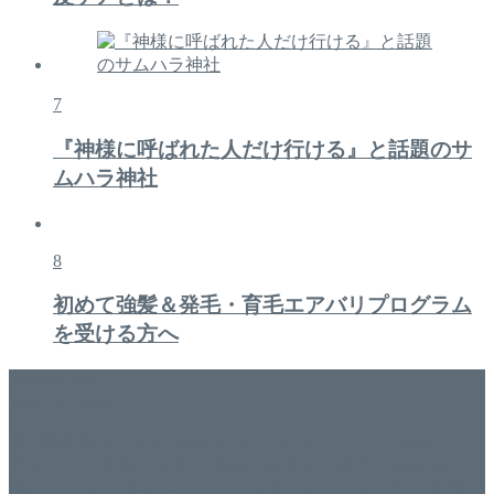
7
『神様に呼ばれた人だけ行ける』と話題のサ
ムハラ神社
8
初めて強髪＆発毛・育毛エアバリプログラム
を受ける方へ
美容専門店
WISH&Vivant
香川県丸亀市にあるSalon de WISHネイルサロンVivantです。
延べ！4,107名様ご来店。 地域の皆さまに愛されSalon de
WISHは15年、ネイルサロンVivantは7年になります。 無添加