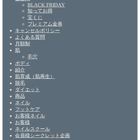
BLACK FRIDAY
知ってお得
宝くじ
プレミアム金券
キャンセルポリシー
よくある質問
月額制
肌
毛穴
ボディ
紹介
肌育成（肌再生）
脱毛
ダイエット
商品
ネイル
フットケア
お客様ネイル
お客様
ネイルスクール
会員様シークレット企画