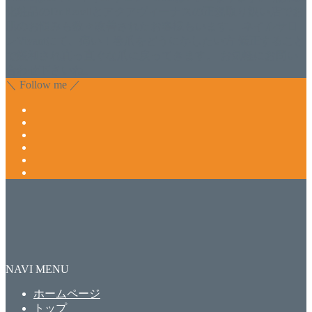
化粧品のDr.Recellとアクアヴィーナスの正規取り扱い店でお
肌のお悩みも数々改善されたお客様もいます。 ネイルサロ
ンVivantにて、痛い！巻爪をどうにかしたい方 矯正すること
で緩和され真っ直ぐな爪に戻ってきます。 お気軽にお問い
合わせ下さいね。
＼ Follow me ／
NAVI MENU
ホームページ
トップ