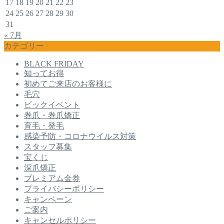
17
18
19
20
21
22
23
24
25
26
27
28
29
30
31
« 7月
カテゴリー
BLACK FRIDAY
知ってお得
初めてご来店のお客様に
毛穴
ビックイベント
巻爪・巻爪矯正
育毛・発毛
感染予防・コロナウイルス対策
スタッフ募集
宝くじ
深爪矯正
プレミアム金券
プライバシーポリシー
キャンペーン
ご案内
キャンセルポリシー